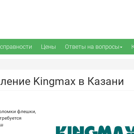
справности
Цены
Ответы на вопросы
ление Kingmax в Казани
поломки флешки,
требуется
аш